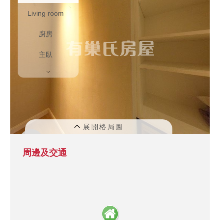
梯旁獨立平面大車位」，下車到進家門電梯
直達，免去轉乘的麻煩，雨天抱小孩、提行
李超優雅。

✨ 【飯店級公設，頂級物業管理】 社區管理
嚴謹，住戶素質極高。公設飯店級公設：頂
樓泳池、Lounge Bar、KTV、閱覽室，回家
就像在度假。

🛍️ 【捷運馬偕商圈，生活機能爆發】

散步7-8分鐘到紅樹林捷運站，一線直達台北
車站、信義區。

鄰近捷運商圈，便利商店、星巴克與各式餐
飲，採買外食極方便。

周邊及交通
鄰近竹圍馬偕醫療資源與優質雙語學區，未
來淡北道路、淡江大橋完工在即，地段增值
潛力無限！