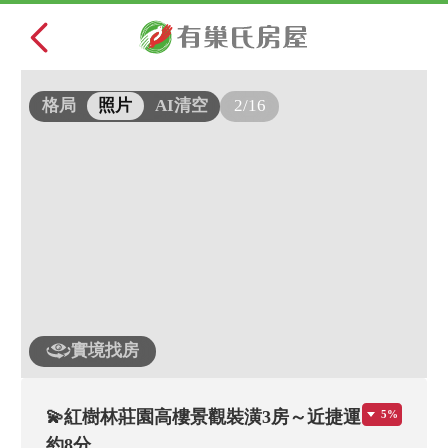
2/16
格局
照片
AI清空
實境找房
💫紅樹林莊園高樓景觀裝潢3房～近捷運
5%
約8分