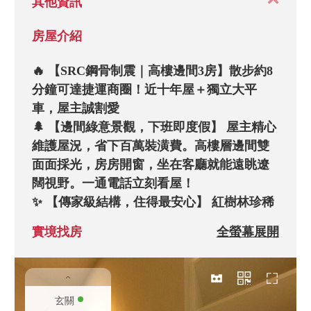
其他資訊
房屋介紹
🔥 【SRC鋼骨制震｜高樓邊間3房】散步約8
分鐘可達捷運商圈！近十年屋＋獨立大平
車，屋主誠割愛

🌲 【邊間綠意景觀，下班即度假】 屋主精心
維護屋況，省下百萬裝潢費。高樓層邊間雙
面面採光，房房開窗，坐在客廳就能遠眺遼
闊視野。一通電話立刻看屋！

✨ 【傳家級結構，住得最安心】 紅樹林珍稀
**「SRC鋼骨制震結構」**，十年內黃金屋
實境找房
全螢幕展開
齡。耐震係數規格高，給家人最穩固的安全
感，買得安心、住得放心。

✨ 【完美大3房，成家一步到位】 方正3房2
廳2衛，獨立廚房油煙不進客廳。更配有「電