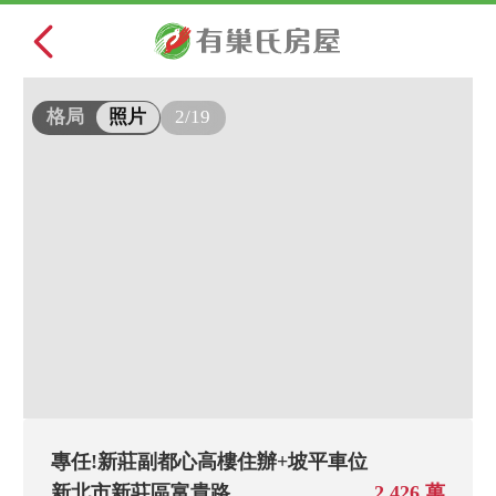
2/19
格局
照片
專任!新莊副都心高樓住辦+坡平車位
新北市新莊區富貴路
2,426 萬