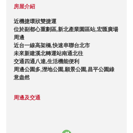
房屋介紹
近機捷環狀雙捷運

位於副都心重劃區,新北產業園區站,宏匯廣場
周邊

近台一線高架橋,快速串聯台北市

未來新建溪北轉運站南通北往

交通四通八達,生活機能便利

周邊公園多,溼地公園,願景公園,昌平公園綠
意盎然

環境清幽休閒好去處

24小時物業管理

周邊及交通
明星雙語學區(昌平國小、頭前國中)

高樓層住辦皆宜,享受無限棟距