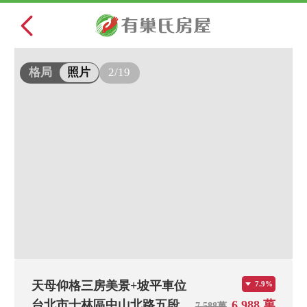
2/19
格局
照片
天母仰格三房美景+坡平車位
7.9%
台北市士林區中山北路五段
6,988 萬
7,588萬