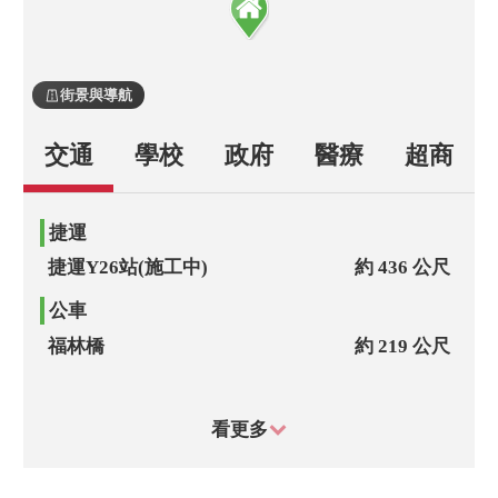
街景與導航
交通
學校
政府
醫療
超商
捷運
捷運Y26站(施工中)
約 436 公尺
公車
福林橋
約 219 公尺
芝山抽水站
約 245 公尺
看更多
捷運士林站(中正)
約 388 公尺
士林
約 401 公尺