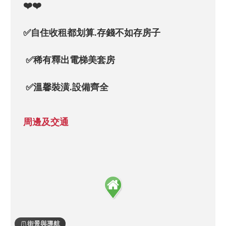
❤️❤️ 

✅自住收租都划算.存錢不如存房子

 ✅稀有釋出電梯美套房

 ✅溫馨裝潢.設備齊全

 ✅國際牌電視.冰箱.大金變頻冷氣.全新木地
周邊及交通
板 

✅24小時管理室收包裹 

✅電梯門禁.磁扣感應.梯間乾淨 

✅垃圾集中處理.免用收費垃圾袋.免等垃圾
車  

街景與導航