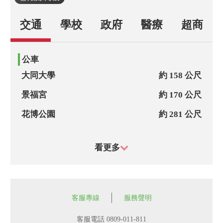
交通
學校
政府
醫療
超商
✅生活機能超方便.食衣住行育樂一次到位 

✅晴光生活圈.雙城街商圈.欣葉餐廳.大同大
公車
學 

大同大學
約 158 公尺
💛💛💛歡迎同業配案～快速賀成交💛💛💛

景福宮
約 170 公尺
花博公園
約 281 公尺
 ❤️❤️❤️稀有釋出.買到賺到❤️❤️❤️❤️ 

大同公司(晴光市場)
約 303 公尺
💙💙存錢不如存房子💙💙 歡迎預約賞屋

看更多
中山國小
約 333 公尺
歡迎預約賞屋
民族東路口
約 364 公尺
客服專線
服務聲明
客服電話 0809-011-811