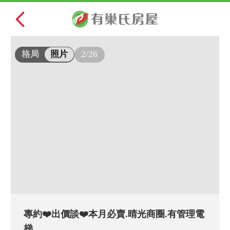
2/26
格局
照片
專約❤️出價談❤️本月必賣.晴光商圈.有管理電
梯