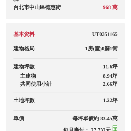
台北市中山區德惠街
968 萬
基本資料
UT0351165
建物格局
1房(室)
0廳
1衛
建物坪數
11.6坪
主建物
8.94坪
共同使用小計
2.66坪
土地坪數
1.22坪
單價
每坪單價約 83.45萬
每月應付： 27,732元