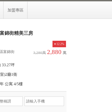
-33169955分機24338
預約留言
加盟專區
富錦街精美三房
12.2%
2,880
區富錦街
3,280
萬
萬
 33.27坪
(室)
2廳
1衛
2年
公寓
4/5樓