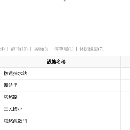
4)
超商(10)
購物(3)
停車場(1)
休閒娛樂(7)
設施名稱
撫遠抽水站
新益里
塔悠路
三民國小
塔悠疏散門