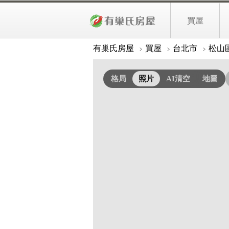
2,880
民生社區富錦街精美三房
萬
買屋
照片
詳細資料
有巢氏房屋
買屋
台北市
松山
格局
照片
AI清空
地圖