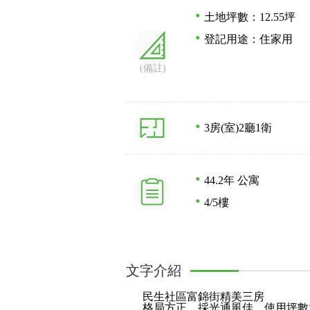
土地坪數：12.55坪
登記用途：住家用
(備註)
3房(室)
2廳
1衛
44.2年
公寓
4/5樓
文字介紹
民生社區富錦街精美三房
格局方正，採光通風佳，使用坪數