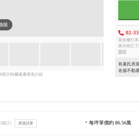
I煥裝
02-3
當你撥打本
表示你已了
聲明
有巢氏房屋
名揚不動
內照片時屬週遭環境介紹
每坪單價約 86.56萬
(備註)
房貸試算