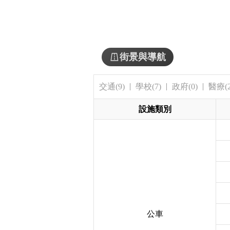
街景與導航
交通(9)
學校(7)
政府(0)
醫療(2
設施類別
公車