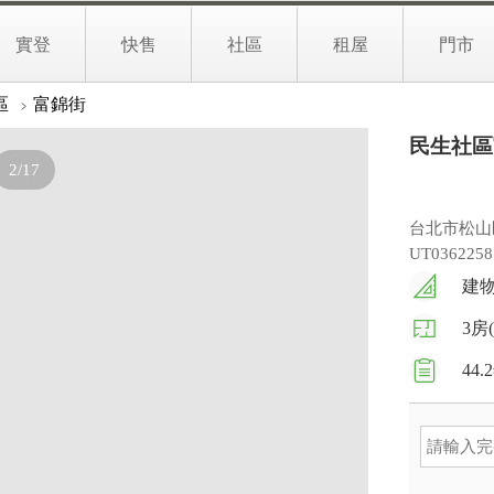
02
實登
快售
社區
租屋
門市
文字介紹
實境找房
生活地圖
區
富錦街
民生社區
2/17
台北市松山
UT0362258
建物
3房
44.