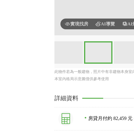
實境找房
AI導覽
A
此物件若為一般建物，照片中有非建物本身室
本室內格局示意圖僅供參考使用
詳細資料
房貸月付約 82,459 元