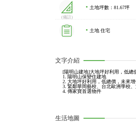
土地坪數：81.67坪
(備註)
土地 住宅
文字介紹
[陽明山建地]大地坪好利用，低總
1. 陽明山保變住建地
2. 大地坪好利用，低總價，未來
3. 緊鄰華岡藝校、台北歐洲學校
4. 傳家寶首選物件
生活地圖