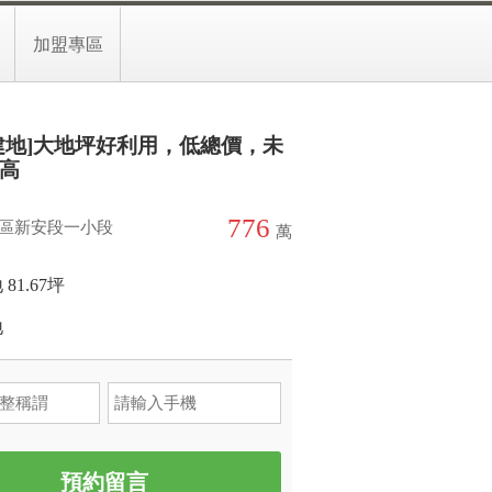
3-3989955分機20908
預約留言
加盟專區
建地]大地坪好利用，低總價，未
高
776
區新安段一小段
萬
 81.67坪
地
預約留言