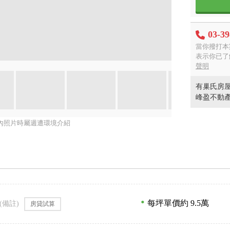
03-3
當你撥打本
表示你已了
聲明
有巢氏房屋
峰盈不動
內照片時屬週遭環境介紹
每坪單價約 9.5萬
(備註)
房貸試算