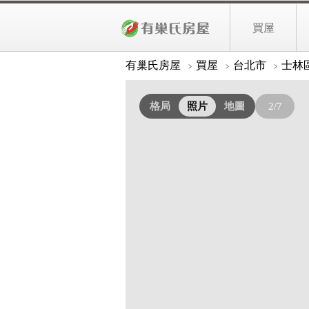
[陽明山建地]大地坪好利用，低總價
買屋
照片
詳細資料
有巢氏房屋
買屋
台北市
士林
格局
照片
地圖
2/7