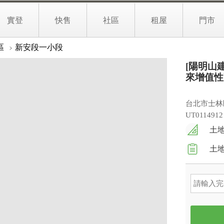
776
0
，未來增值性高
萬
實登
快售
社區
租屋
門市
文字介紹
生活地圖
區
新安段一小段
[陽明山
來增值性
台北市士林
UT0114912
土地
土