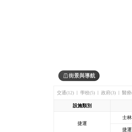
街景與導航
交通(12)
學校(5)
政府(3)
醫療(
設施類別
士林
捷運
捷運