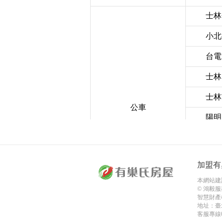
士林
小北
台電
士林
士林
公車
陽明
大南
公教
加盟有
銘傳
本網站建議使
© 鴻毅服
智慧財產
捷運
地址：臺
客服專線08