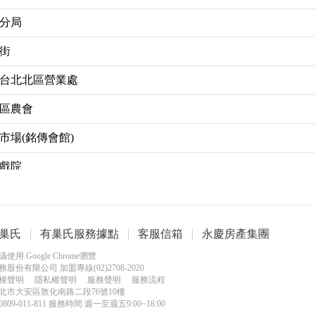
分局
街
台北北區營業處
區農會
市場(銘傳會館)
戲院
路口
住宅
巢氏
有巢氏服務據點
客服信箱
永慶房產集團
大學
用 Google Chrome瀏覽
務股份有限公司 加盟專線(02)2708-2020
權聲明
隱私權聲明
服務聲明
服務流程
士林站(中山)
北市大安區敦化南路二段76號10樓
09-011-811 服務時間 週一至週五9:00~18:00