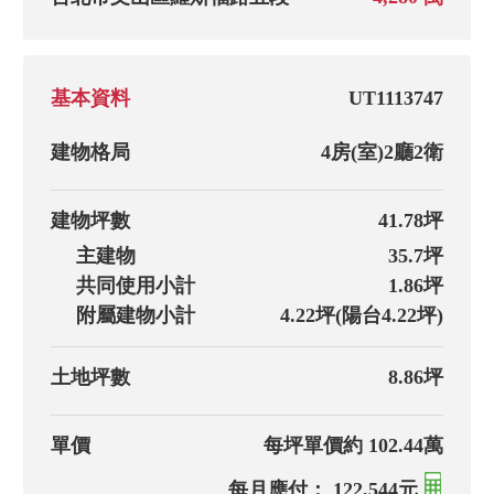
基本資料
UT1113747
建物格局
4房(室)
2廳
2衛
建物坪數
41.78坪
主建物
35.7坪
共同使用小計
1.86坪
附屬建物小計
4.22坪(陽台4.22坪)
土地坪數
8.86坪
單價
每坪單價約 102.44萬
每月應付： 122,544元