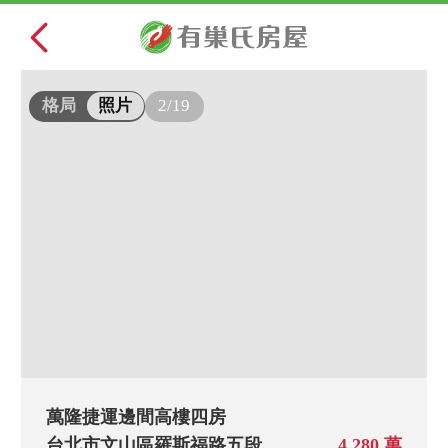
2/19
格局
照片
萬隆捷運邊間高樓四房
台北市文山區羅斯福路五段
4,280 萬