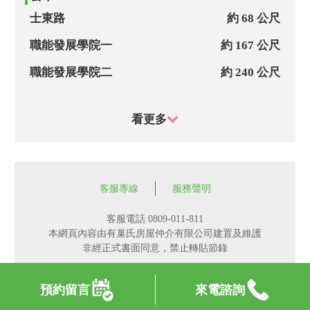
士東路
約 68 公尺
職能發展學院一
約 167 公尺
職能發展學院二
約 240 公尺
芝山國小
約 262 公尺
看更多
職能發展學院
約 287 公尺
士東路353巷
約 319 公尺
忠孝新村
約 319 公尺
客服專線
服務聲明
東山路
約 346 公尺
客服電話 0809-011-811
天母棒球場(士東)
約 416 公尺
本網頁內容由有巢氏房屋仲介有限公司建置及維護
非經正式書面同意，禁止轉貼節錄
德行芝玉路口
約 479 公尺
預約留言
來電諮詢