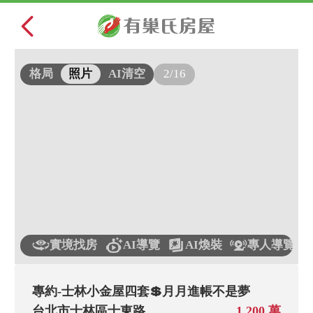
2/16
格局
照片
AI清空
實境找房
AI導覽
AI煥裝
專人導覽
專約-士林小金屋四套💲月月進帳不是夢
台北市士林區士東路
1,200 萬