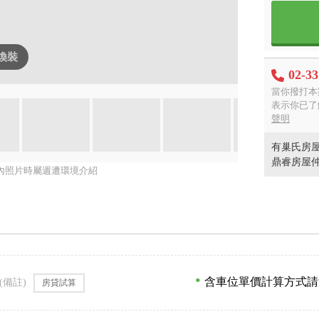
I煥裝
02-3
當你撥打本
表示你已了
聲明
有巢氏房屋
鼎睿房屋
內照片時屬週遭環境介紹
含車位單價計算方式請
(備註)
房貸試算