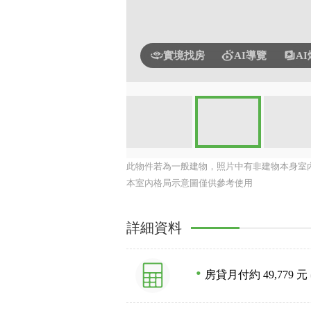
實境找房
AI導覽
A
此物件若為一般建物，照片中有非建物本身室
本室內格局示意圖僅供參考使用
詳細資料
房貸月付約 49,779 元