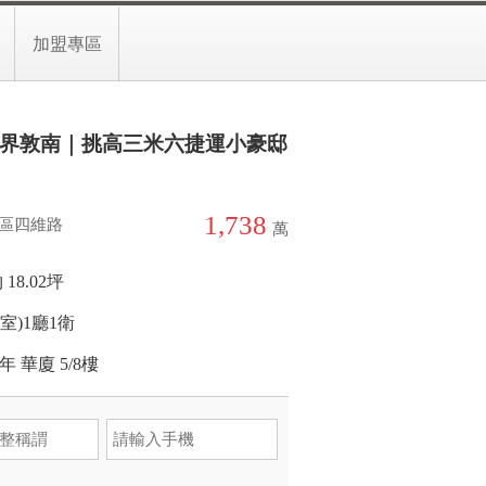
-33169955分機20199
預約留言
加盟專區
界敦南｜挑高三米六捷運小豪邸
1,738
區四維路
萬
 18.02坪
(室)
1廳
1衛
6年
華廈
5/8樓