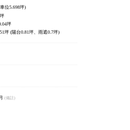
車位5.698坪)
7坪
.04坪
坪 (陽台0.81坪、雨遮0.7坪)
/月
(備註)