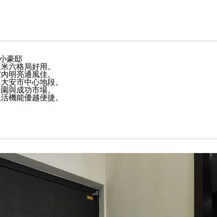
小豪邸
三米六格局好用。
室內明亮通風佳。
，大安市中心地段。
公園與成功市場。
生活機能優越便捷。