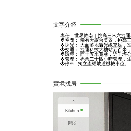
文字介紹
專任｜世界敦南｜挑高三米六捷運
🌟空間： 稀有大露台美景，挑高
🌟採光： 大面落地窗光線充足，
🌟交通： 捷運科技大樓站五百米
🌟環境： 面十五米寬巷，近千坪
🌟管理： 專業二十四小時管理，
🌟停車 : 獨立產權坡道機械車位。
實境找房