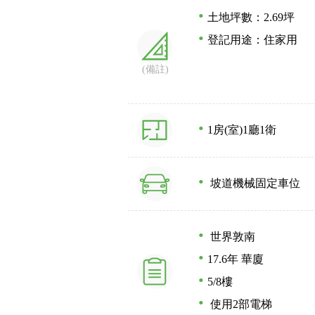
土地坪數：2.69坪
登記用途：住家用
(備註)
1房(室)
1廳
1衛
坡道機械固定車位
世界敦南
17.6年
華廈
5/8樓
使用2部電梯