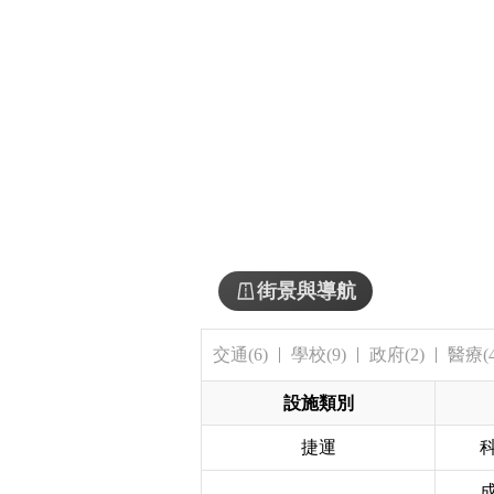
街景與導航
交通(6)
學校(9)
政府(2)
醫療(4
設施類別
捷運