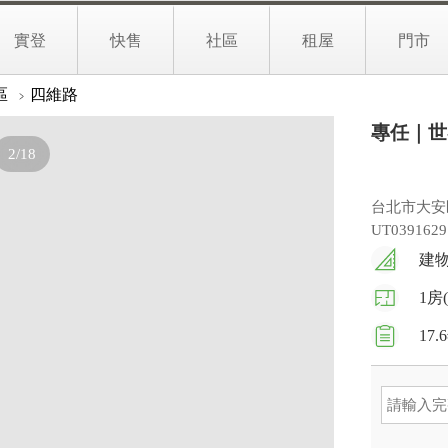
1,738
02
豪邸
萬
實登
快售
社區
租屋
門市
文字介紹
實境找房
生活地圖
區
四維路
專任｜世
2/18
台北市大安
UT0391629
建物
1房
17.