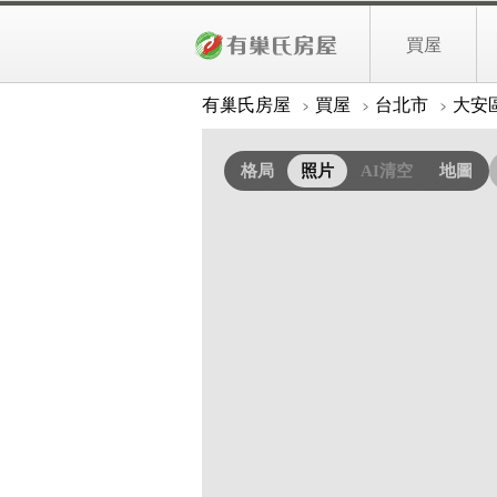
專任｜世界敦南｜挑高三米六捷運小
買屋
照片
詳細資料
有巢氏房屋
買屋
台北市
大安
格局
照片
AI清空
地圖