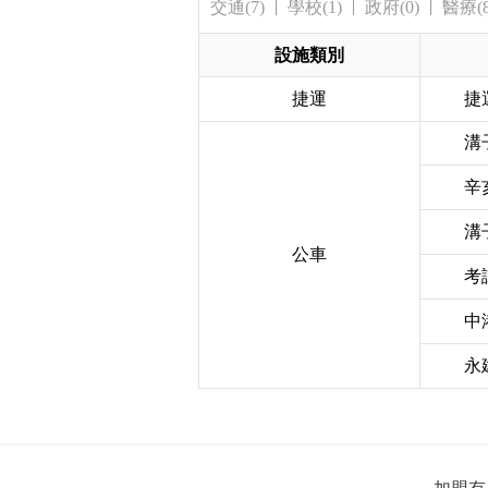
交通(7)
學校(1)
政府(0)
醫療(8
設施類別
捷運
捷
溝
辛
溝
公車
考
中
永