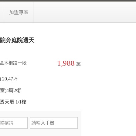
-33169955分機21454
預約留言
加盟專區
院旁庭院透天
1,988
區木柵路一段
萬
 20.47坪
(室)
4廳
2衛
透天厝
1/1樓