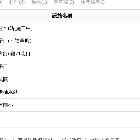
)
超商(6)
購物(1)
停車場(3)
休閒娛樂(3)
設施名稱
運Y4站(施工中)
子口(幸福華興)
亥路6段21巷口
子口
試院
港抽水站
建國小