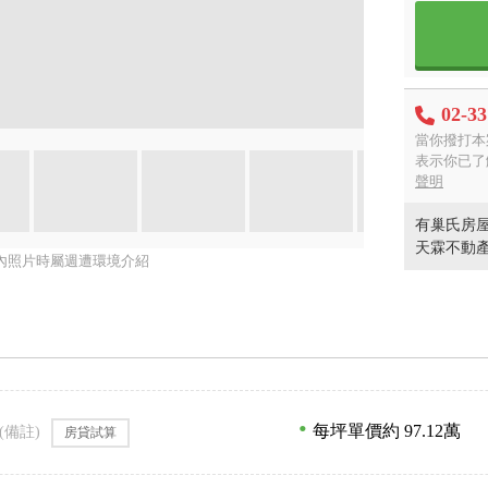
02-3
當你撥打本
表示你已了
聲明
有巢氏房屋
天霖不動
內照片時屬週遭環境介紹
每坪單價約 97.12萬
(備註)
房貸試算