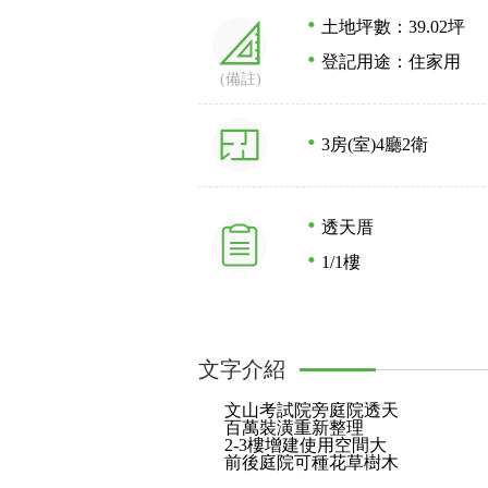
土地坪數：39.02坪
登記用途：住家用
(備註)
3房(室)
4廳
2衛
透天厝
1/1樓
文字介紹
文山考試院旁庭院透天
百萬裝潢重新整理
2-3樓增建使用空間大
前後庭院可種花草樹木