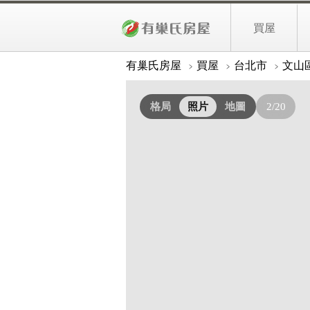
1,988
文山考試院旁庭院透天
萬
買屋
照片
詳細資料
有巢氏房屋
買屋
台北市
文山
格局
照片
地圖
2/20