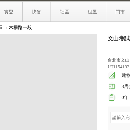
02
實登
快售
社區
租屋
門市
文字介紹
生活地圖
區
木柵路一段
文山考試
台北市文山
UT1154192
建物
3房
0年