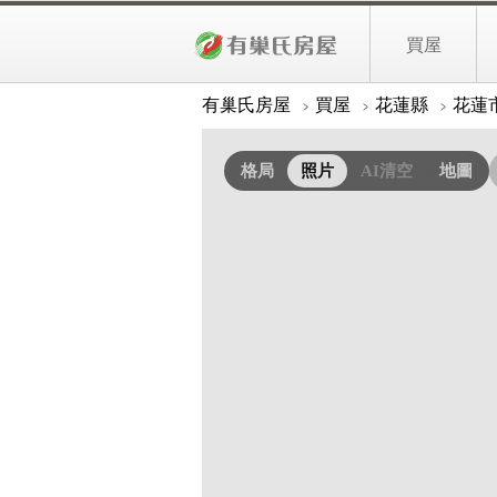
專任💍慈大前有雙孝親房店面20A183
買屋
照片
詳細資料
有巢氏房屋
買屋
花蓮縣
花蓮
格局
照片
AI清空
地圖