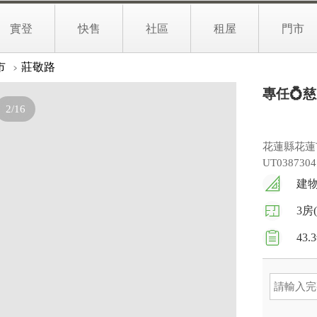
1,580
0
萬
實登
快售
社區
租屋
門市
文字介紹
實境找房
生活地圖
市
莊敬路
專任💍
2/16
花蓮縣花蓮
UT0387304
建物
3房
43.