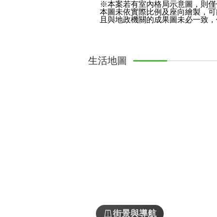
※本案若有室內格局示意圖，則僅
本圖未依實際比例及座向繪製，可
且與地政機關的成果圖未必一致，
生活地圖
街景與導航