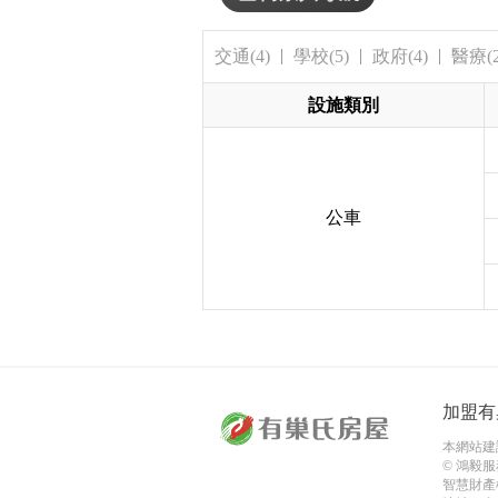
交通(4)
學校(5)
政府(4)
醫療(2
設施類別
公車
加盟有
本網站建議使
© 鴻毅服
智慧財產