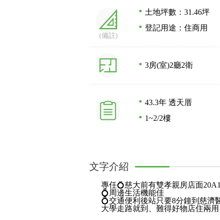
土地坪數：31.46坪
登記用途：住商用
(備註)
3房(室)
2廳
2衛
43.3年
透天厝
1~2/2樓
文字介紹
專任💍慈大前有雙孝親房店面20A1
💍周邊生活機能佳
💍交通便利後站只要8分鐘到慈濟
大學走路就到、難得好物店住兩用