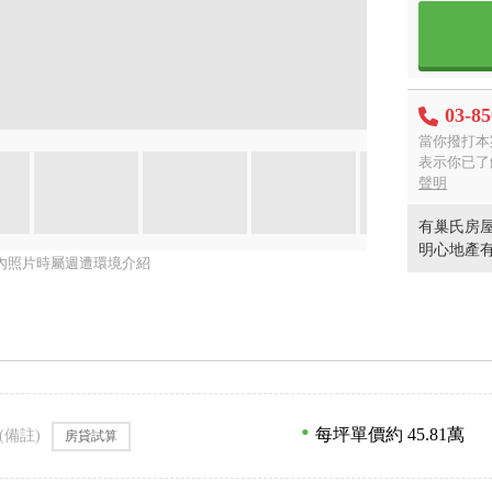
03-8
當你撥打本
表示你已了
聲明
有巢氏房屋
明心地產
內照片時屬週遭環境介紹
每坪單價約 45.81萬
(備註)
房貸試算