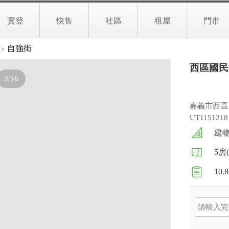
0
0
萬
實登
快售
社區
租屋
門市
文字介紹
實境找房
生活地圖
自強街
西區國民
2/16
嘉義市西區
UT1151218
建物 
5房
10.