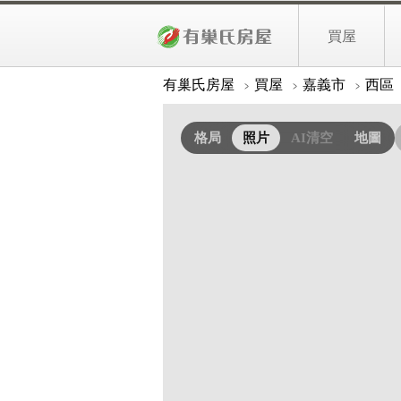
3,98
西區國民運動中心旁電梯別墅
買屋
照片
詳細資料
有巢氏房屋
買屋
嘉義市
西區
格局
照片
AI清空
地圖