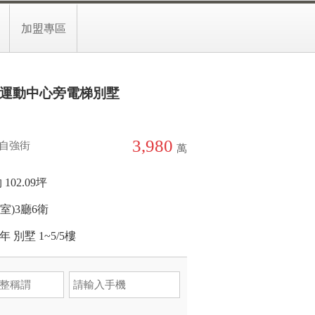
5-2949955分機02948
預約留言
加盟專區
運動中心旁電梯別墅
3,980
自強街
萬
102.09坪
(室)
3廳
6衛
8年
別墅
1~5/5樓