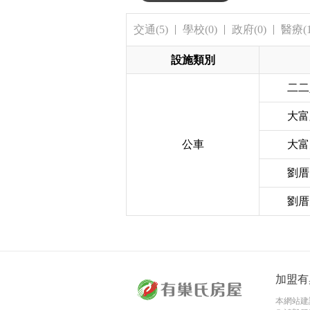
交通(5)
學校(0)
政府(0)
醫療(1
設施類別
二二
大富
公車
大富
劉厝
劉厝
加盟有
本網站建議使