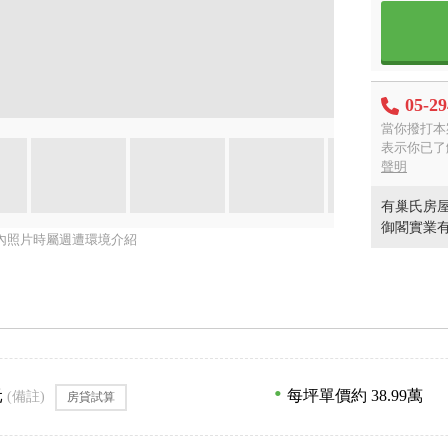
05-2
當你撥打本
表示你已了
聲明
有巢氏房屋
御閣實業
內照片時屬週遭環境介紹
元
每坪單價約 38.99萬
(備註)
房貸試算