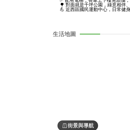
✅ 配有電梯，長輩上下樓免煩惱
🌳 對面就是千坪公園，綠意相伴
💪 近西區國民運動中心，日常健
生活地圖
街景與導航