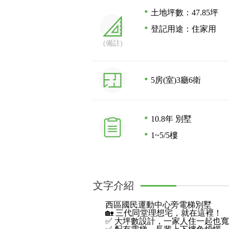
土地坪數：47.85坪
登記用途：住家用
(備註)
5房(室)
3廳
6衛
10.8年
別墅
1~5/5樓
文字介紹
西區國民運動中心旁電梯別墅
🏡 三代同堂理想宅，就在這裡！
✅ 大坪數設計，一家人住一起也