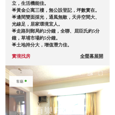
立，生活機能佳。

🌟黃金公寓三樓，無公設登記，坪數實在。

🌟邊間雙面採光，通風無敵，天井空間大、
光線足，居家環境宜人。

🌟走路到郵局約2分鐘，全聯、屈臣氏約5分
鐘，草埔市場約5分鐘。

🌟土地持分大，增值潛力佳。

🌟近未來民生汐止線捷運站，步行約3分鐘。
實境找房
全螢幕展開