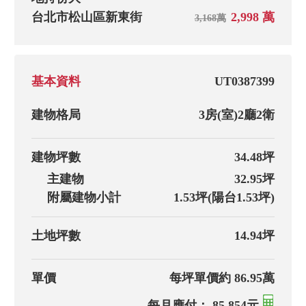
台北市松山區新東街
2,998 萬
3,168萬
基本資料
UT0387399
建物格局
3房(室)
2廳
2衛
建物坪數
34.48坪
主建物
32.95坪
附屬建物小計
1.53坪(陽台1.53坪)
土地坪數
14.94坪
單價
每坪單價約 86.95萬
每月應付： 85,854元