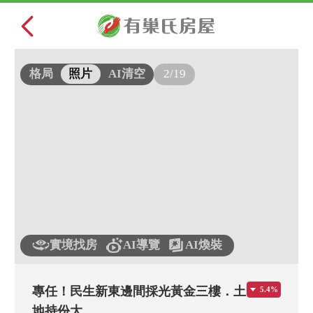
2/19
格局
照片
AI清空
實境找房
AI導覽
AI煥裝
專任！民生新東邊間採光黃金三樓．土
5.4%
地持份大