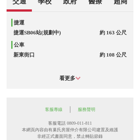
交通
學校
政府
醫療
超商
捷運
捷運SB06站(規劃中)
約 163 公尺
公車
新東街口
約 108 公尺
富泰里
約 112 公尺
看更多
西松高中
約 229 公尺
民生國中
約 251 公尺
三民路
約 254 公尺
客服專線
服務聲明
新東里
約 292 公尺
客服電話 0809-011-811
廣合新村
約 385 公尺
本網頁內容由有巢氏房屋仲介有限公司建置及維護
非經正式書面同意，禁止轉貼節錄