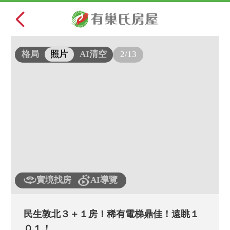
2/13
格局
照片
AI清空
實境找房
AI導覽
民生敦北３＋１房！稀有電梯鼎佳！遠眺１
０１！