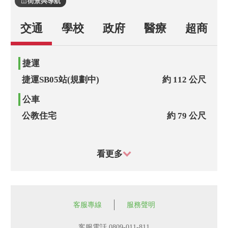
街景與導航
交通
學校
政府
醫療
超商
捷運
捷運SB05站(規劃中)
約 112 公尺
公車
公教住宅
約 79 公尺
富錦街口
約 241 公尺
看更多
民生敦化路口
約 292 公尺
長庚醫院
約 299 公尺
民權東路口
約 374 公尺
客服專線
服務聲明
介壽國中
約 392 公尺
客服電話 0809-011-811