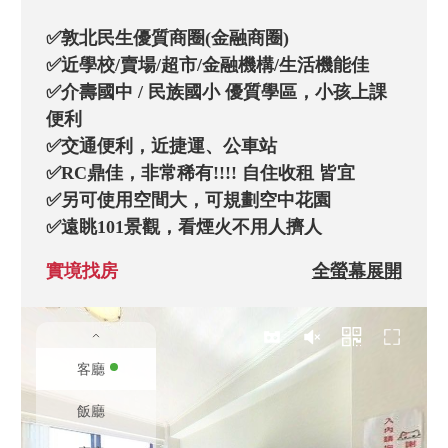
✅敦北民生優質商圈(金融商圈)

✅近學校/賣場/超市/金融機構/生活機能佳

✅介壽國中 / 民族國小 優質學區，小孩上課
便利

✅交通便利，近捷運、公車站

✅RC鼎佳，非常稀有!!!! 自住收租 皆宜

✅另可使用空間大，可規劃空中花園

✅遠眺101景觀，看煙火不用人擠人

✅採光優、通風佳@超低公設比

實境找房
全螢幕展開
✅走路到 松山機場約10分鐘!