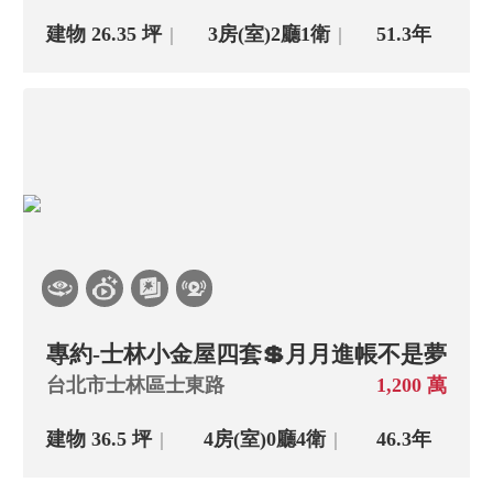
主+陽大→小
建物 26.35 坪
3房(室)
2廳
1衛
51.3年
上架日期新→舊
專約-士林小金屋四套💲月月進帳不是夢
台北市士林區士東路
1,200 萬
建物 36.5 坪
4房(室)
0廳
4衛
46.3年