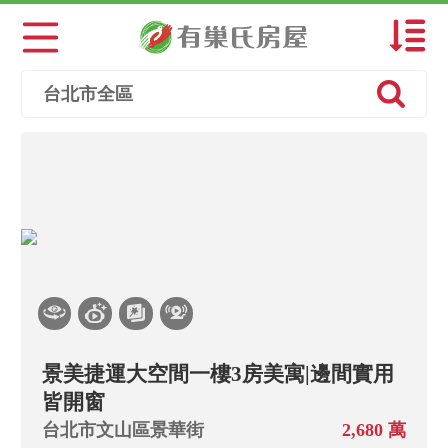
預設排序
台北市全區
總價低→高
總價高→低
單價低→高
單價高→低
建坪小→大
建坪大→小
景美捷運大空間一樓3房美寓|邊間實用
皆開窗
主+陽小→大
台北市文山區景華街
2,680 萬