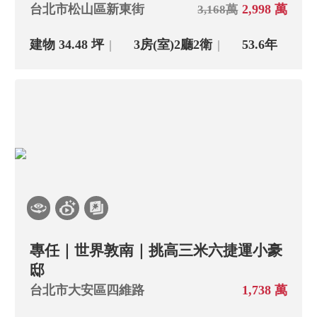
台北市松山區新東街
2,998 萬
3,168萬
建物 34.48 坪
3房(室)
2廳
2衛
53.6年
專任｜世界敦南｜挑高三米六捷運小豪
邸
台北市大安區四維路
1,738 萬