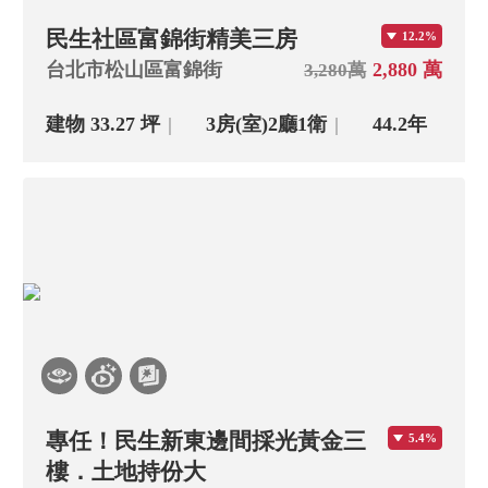
民生社區富錦街精美三房
12.2%
台北市松山區富錦街
2,880 萬
3,280萬
建物 33.27 坪
3房(室)
2廳
1衛
44.2年
專任！民生新東邊間採光黃金三
5.4%
樓．土地持份大